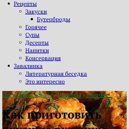
Рецепты
Закуски
Бутерброды
Горячее
Супы
Десерты
Напитки
Консервация
Завалинка
Литературная беседка
Это интересно
Посудачим о даче
»
Рецепты
»
Горячее
Как приготовить