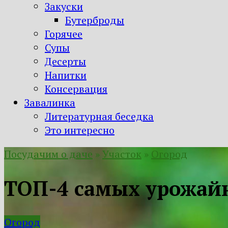
Закуски
Бутерброды
Горячее
Супы
Десерты
Напитки
Консервация
Завалинка
Литературная беседка
Это интересно
Посудачим о даче
»
Участок
»
Огород
ТОП-4 самых урожай
Огород