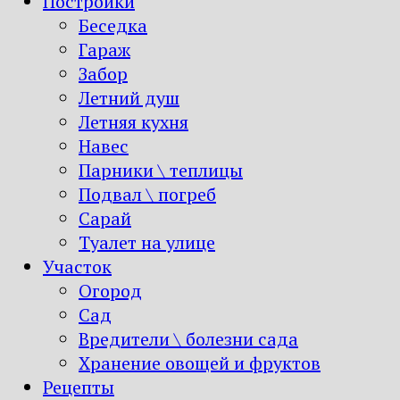
Постройки
Беседка
Гараж
Забор
Летний душ
Летняя кухня
Навес
Парники \ теплицы
Подвал \ погреб
Сарай
Туалет на улице
Участок
Огород
Сад
Вредители \ болезни сада
Хранение овощей и фруктов
Рецепты