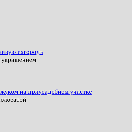
живую изгородь
я украшением
 жуком на приусадебном участке
полосатой