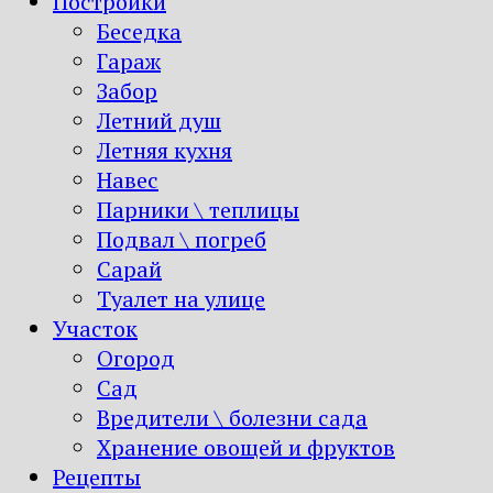
Постройки
Беседка
Гараж
Забор
Летний душ
Летняя кухня
Навес
Парники \ теплицы
Подвал \ погреб
Сарай
Туалет на улице
Участок
Огород
Сад
Вредители \ болезни сада
Хранение овощей и фруктов
Рецепты