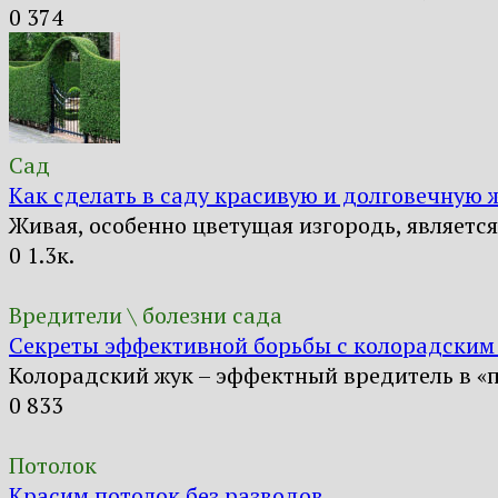
0
374
Сад
Как сделать в саду красивую и долговечную 
Живая, особенно цветущая изгородь, являетс
0
1.3к.
Вредители \ болезни сада
Секреты эффективной борьбы с колорадским
Колорадский жук – эффектный вредитель в «
0
833
Потолок
Красим потолок без разводов