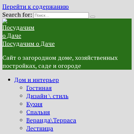
Перейти к содержанию
Search for:
Посудачим о Даче
Сайт о загородном доме, хозяйственных
постройках, саде и огороде
Дом и интерьер
Гостиная
Дизайн \ стиль
Кухня
Спальня
Веранда\Терраса
Лестница