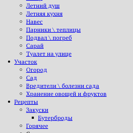
Летний душ
Летняя кухня
Навес
Парники \ теплицы
Подвал \ погреб
Сарай
Туалет на улице
Участок
Огород
Сад
Вредители \ болезни сада
Хранение овощей и фруктов
Рецепты
Закуски
Бутерброды
Горячее