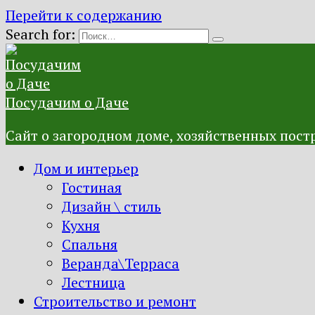
Перейти к содержанию
Search for:
Посудачим о Даче
Сайт о загородном доме, хозяйственных постр
Дом и интерьер
Гостиная
Дизайн \ стиль
Кухня
Спальня
Веранда\Терраса
Лестница
Строительство и ремонт