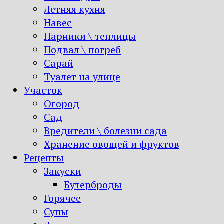
Летняя кухня
Навес
Парники \ теплицы
Подвал \ погреб
Сарай
Туалет на улице
Участок
Огород
Сад
Вредители \ болезни сада
Хранение овощей и фруктов
Рецепты
Закуски
Бутерброды
Горячее
Супы