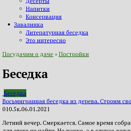
Десерты
Напитки
Консервация
Завалинка
Литературная беседка
Это интересно
Посудачим о даче
»
Постройки
Беседка
Беседка
Восьмигранная беседка из дерева. Строим св
0
10.5к.
06.01.2021
Летний вечер. Смеркается. Самое время собра
для этого не найти. Не жарко, а в случае до