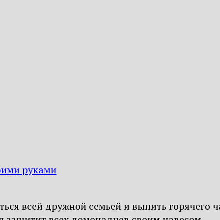
оими руками
ться всей дружной семьей и выпить горячего ч
ждя защитит всех домочадцев своим навесом.