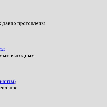
х давно протоплены
ты
самым выгодным
рианты)
деальное