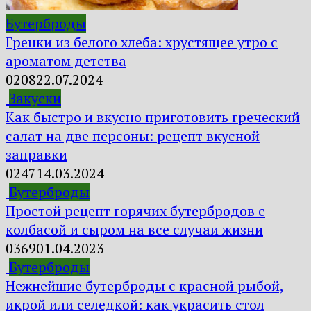
Бутерброды
Гренки из белого хлеба: хрустящее утро с
ароматом детства
0
208
22.07.2024
Закуски
Как быстро и вкусно приготовить греческий
салат на две персоны: рецепт вкусной
заправки
0
247
14.03.2024
Бутерброды
Простой рецепт горячих бутербродов с
колбасой и сыром на все случаи жизни
0
369
01.04.2023
Бутерброды
Нежнейшие бутерброды с красной рыбой,
икрой или селедкой: как украсить стол