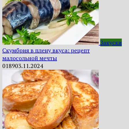
Закуски
Скумбрия в плену вкуса: рецепт
малосольной мечты
0
189
03.11.2024