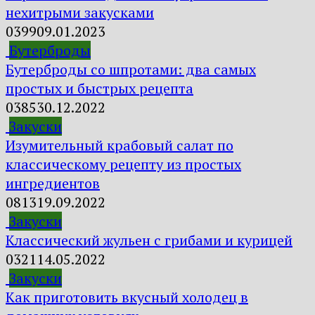
нехитрыми закусками
0
399
09.01.2023
Бутерброды
Бутерброды со шпротами: два самых
простых и быстрых рецепта
0
385
30.12.2022
Закуски
Изумительный крабовый салат по
классическому рецепту из простых
ингредиентов
0
813
19.09.2022
Закуски
Классический жульен с грибами и курицей
0
321
14.05.2022
Закуски
Как приготовить вкусный холодец в