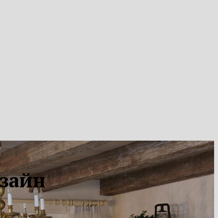
изайн