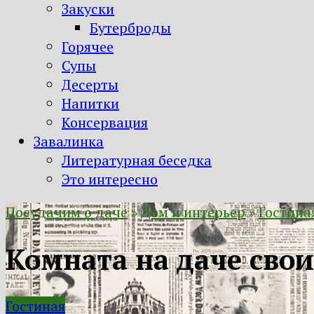
Закуски
Бутерброды
Горячее
Супы
Десерты
Напитки
Консервация
Завалинка
Литературная беседка
Это интересно
Посудачим о даче
»
Дом и интерьер
»
Гостина
Комната на даче сво
Гостиная