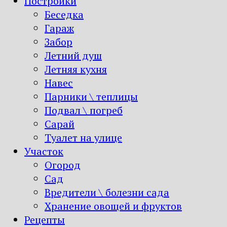
Постройки
Беседка
Гараж
Забор
Летний душ
Летняя кухня
Навес
Парники \ теплицы
Подвал \ погреб
Сарай
Туалет на улице
Участок
Огород
Сад
Вредители \ болезни сада
Хранение овощей и фруктов
Рецепты