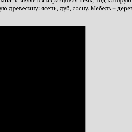
наты является изразцовая печь, под которую 
ю древесину: ясень, дуб, сосну. Мебель – дер