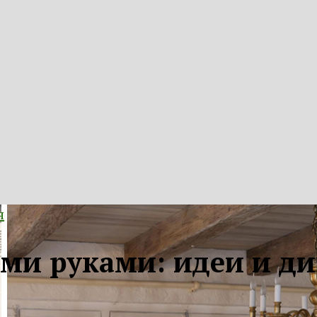
я
ими руками: идеи и д