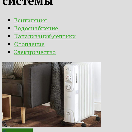
системы
Вентиляция
Водоснабжение
Канализация\септики
Отопление
Электричество