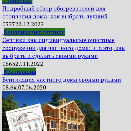
Отопление
Подробный обзор обогревателей для
отопления дома: как выбрать лучший
0
527
22.12.2022
Канализация\септики
Септики как индивидуальные очистные
сооружения для частного дома: что это, как
выбрать и сделать своими руками
0
863
27.11.2022
Вентиляция
Вентиляция частного дома своими руками
0
8.6к.
07.06.2020