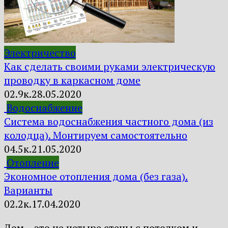
Электричество
Как сделать своими руками электрическую
проводку в каркасном доме
0
2.9к.
28.05.2020
Водоснабжение
Система водоснабжения частного дома (из
колодца). Монтируем самостоятельно
0
4.5к.
21.05.2020
Отопление
Экономное отопления дома (без газа).
Варианты
0
2.2к.
17.04.2020
Дом – это не четыре стены с потолком и