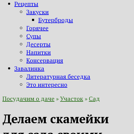
Рецепты
Закуски
Бутерброды
Горячее
Супы
Десерты
Напитки
Консервация
Завалинка
Литературная беседка
Это интересно
Посудачим о даче
»
Участок
»
Сад
Делаем скамейки