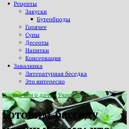
Рецепты
Закуски
Бутерброды
Горячее
Супы
Десерты
Напитки
Консервация
Завалинка
Литературная беседка
Это интересно
Посудачим о даче
»
Участок
»
Сад
Готовим рассаду