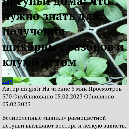
петуньи дома: что
нужно знать для
получения
шикарных вазонов и
клумб летом
Сад
Автор
magistr
На чтение
6 мин
Просмотров
370
Опубликовано
05.02.2023
Обновлено
05.02.2023
Великолепные «шапки» разноцветной
петуньи вызывают восторг и легкую зависть,