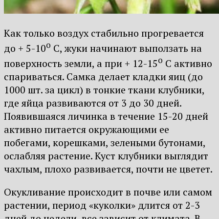
Как только воздух стабильно прогревается
о
до + 5-10
С, жуки начинают выползать на
о
поверхность земли, а при + 12-15
С активно
спариваться. Самка делает кладки яиц (до
1000 шт. за цикл) в тонкие ткани клубники,
где яйца развиваются от 3 до 30 дней.
Появившаяся личинка в течение 15-20 дней
активно питается окружающими ее
побегами, корешками, зелеными бутонами,
ослабляя растение. Куст клубники выглядит
чахлым, плохо развивается, почти не цветет.
Окукливание происходит в почве или самом
растении, период «куколки» длится от 2-3
дней до недели, все зависит от климата. В