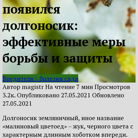
появился
долгоносик:
эффективные меры
борьбы и защиты
Вредители \ болезни сада
Автор
magistr
На чтение
7 мин
Просмотров
3.2к.
Опубликовано
27.05.2021
Обновлено
27.05.2021
Долгоносик земляничный, иное название
«малиновый цветоед» – жук, черного цвета с
характерным длинным хоботком впереди.