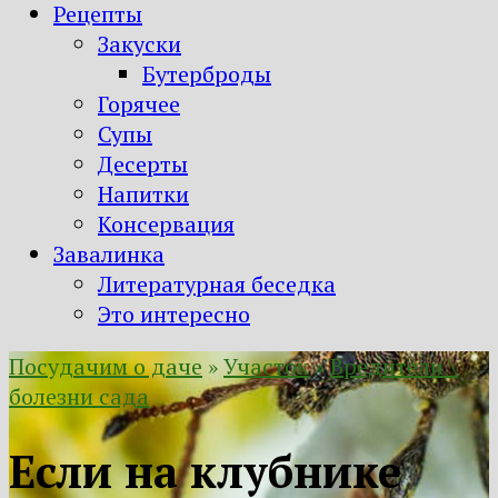
Рецепты
Закуски
Бутерброды
Горячее
Супы
Десерты
Напитки
Консервация
Завалинка
Литературная беседка
Это интересно
Посудачим о даче
»
Участок
»
Вредители \
болезни сада
Если на клубнике