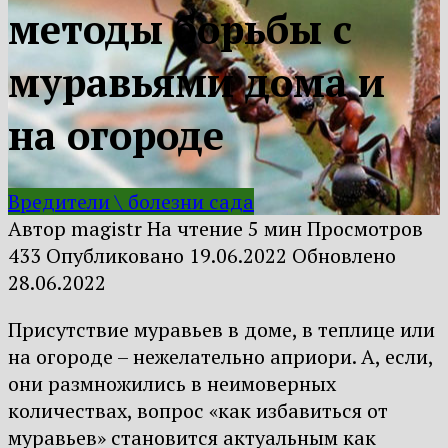
методы борьбы с
муравьями дома и
на огороде
Вредители \ болезни сада
Автор
magistr
На чтение
5 мин
Просмотров
433
Опубликовано
19.06.2022
Обновлено
28.06.2022
Присутствие муравьев в доме, в теплице или
на огороде – нежелательно априори. А, если,
они размножились в неимоверных
количествах, вопрос «как избавиться от
муравьев» становится актуальным как