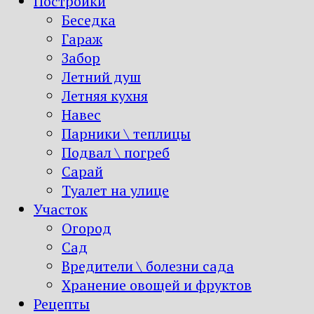
Постройки
Беседка
Гараж
Забор
Летний душ
Летняя кухня
Навес
Парники \ теплицы
Подвал \ погреб
Сарай
Туалет на улице
Участок
Огород
Сад
Вредители \ болезни сада
Хранение овощей и фруктов
Рецепты