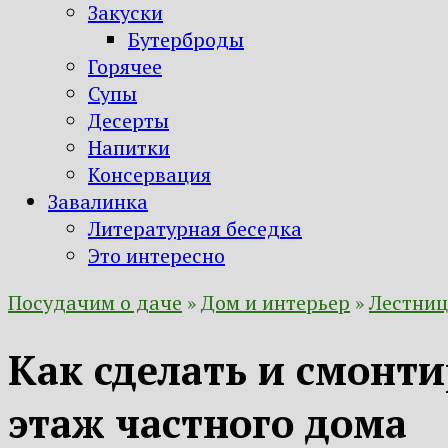
Закуски
Бутерброды
Горячее
Супы
Десерты
Напитки
Консервация
Завалинка
Литературная беседка
Это интересно
Посудачим о даче
»
Дом и интерьер
»
Лестниц
Как сделать и смонт
этаж частного дома