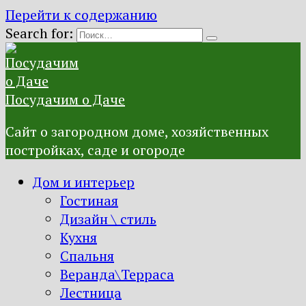
Перейти к содержанию
Search for:
Посудачим о Даче
Сайт о загородном доме, хозяйственных
постройках, саде и огороде
Дом и интерьер
Гостиная
Дизайн \ стиль
Кухня
Спальня
Веранда\Терраса
Лестница