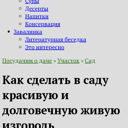
Супы
Десерты
Напитки
Консервация
Завалинка
Литературная беседка
Это интересно
Посудачим о даче
»
Участок
»
Сад
Как сделать в саду
красивую и
долговечную живую
изгородь