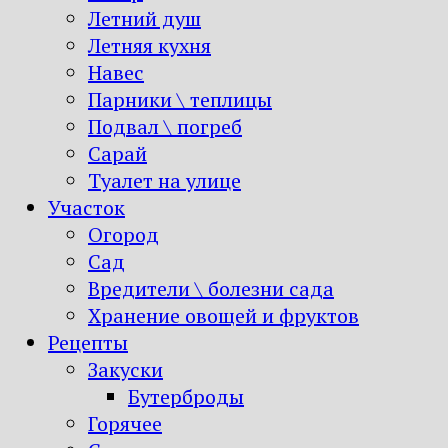
Летний душ
Летняя кухня
Навес
Парники \ теплицы
Подвал \ погреб
Сарай
Туалет на улице
Участок
Огород
Сад
Вредители \ болезни сада
Хранение овощей и фруктов
Рецепты
Закуски
Бутерброды
Горячее