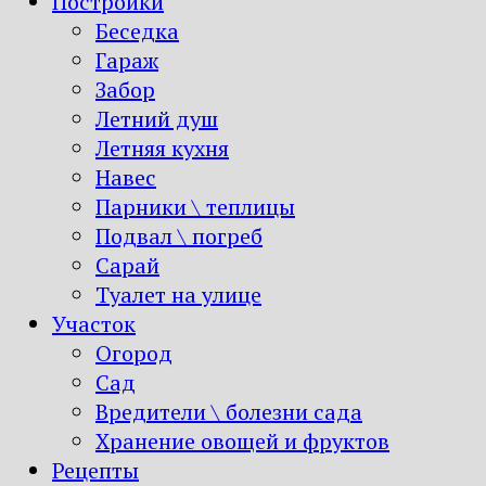
Постройки
Беседка
Гараж
Забор
Летний душ
Летняя кухня
Навес
Парники \ теплицы
Подвал \ погреб
Сарай
Туалет на улице
Участок
Огород
Сад
Вредители \ болезни сада
Хранение овощей и фруктов
Рецепты