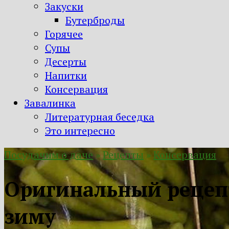
Закуски
Бутерброды
Горячее
Супы
Десерты
Напитки
Консервация
Завалинка
Литературная беседка
Это интересно
Посудачим о даче
»
Рецепты
»
Консервация
Оригинальный рецепт
зиму