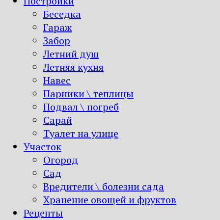
Постройки
Беседка
Гараж
Забор
Летний душ
Летняя кухня
Навес
Парники \ теплицы
Подвал \ погреб
Сарай
Туалет на улице
Участок
Огород
Сад
Вредители \ болезни сада
Хранение овощей и фруктов
Рецепты