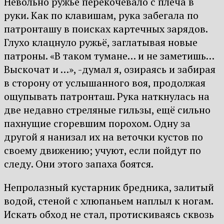
Невольно ружьё перекочевало с плеча в
руки. Как по клавишам, рука забегала по
патронташу в поисках картечных зарядов.
Глухо клацнуло ружьё, заглатывая новые
патроны. «В таком тумане… и не заметишь…
Выскочат и …», -думал я, озираясь и забирая
в сторону от услышанного воя, продолжая
ощупывать патронташ. Рука наткнулась на
две недавно стреляные гильзы, ещё сильно
пахнущие сгоревшим порохом. Одну за
другой я нанизал их на веточки кустов по
своему движению; учуют, если пойдут по
следу. Они этого запаха боятся.
Непролазный кустарник бредника, залитый
водой, стеной с хлюпаньем наплыл к ногам.
Искать обход не стал, протискиваясь сквозь