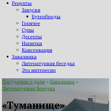
Рецепты
Закуски
Бутерброды
Горячее
Супы
Десерты
Напитки
Консервация
Завалинка
Литературная беседка
Это интересно
Посудачим о даче
»
Завалинка
»
Литературная беседка
«Туманище»