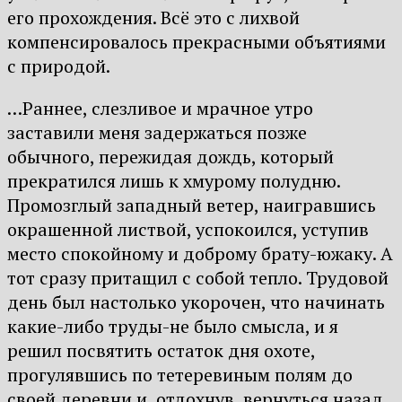
его прохождения. Всё это с лихвой
компенсировалось прекрасными объятиями
с природой.
…Раннее, слезливое и мрачное утро
заставили меня задержаться позже
обычного, пережидая дождь, который
прекратился лишь к хмурому полудню.
Промозглый западный ветер, наигравшись
окрашенной листвой, успокоился, уступив
место спокойному и доброму брату-южаку. А
тот сразу притащил с собой тепло. Трудовой
день был настолько укорочен, что начинать
какие-либо труды-не было смысла, и я
решил посвятить остаток дня охоте,
прогулявшись по тетеревиным полям до
своей деревни и, отдохнув, вернуться назад