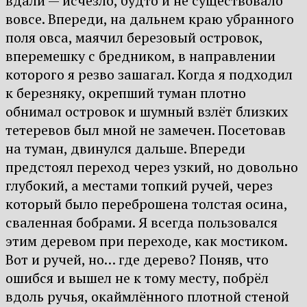
вдали — исчезло, будто и не существовало
вовсе. Впереди, на дальнем краю убранного
поля овса, маячил березовый островок,
вперемешку с бредником, в направлении
которого я резво зашагал. Когда я подходил
к березняку, окрепший туман плотно
обнимал островок и шумный взлёт близких
тетеревов был мной не замечен. Посетовав
на туман, двинулся дальше. Впереди
предстоял переход через узкий, но довольно
глубокий, а местами топкий ручей, через
который было переброшена толстая осина,
сваленная бобрами. Я всегда пользовался
этим деревом при переходе, как мостиком.
Вот и ручей, но… где дерево? Поняв, что
ошибся и вышел не к тому месту, побрёл
вдоль ручья, окаймлённого плотной стеной