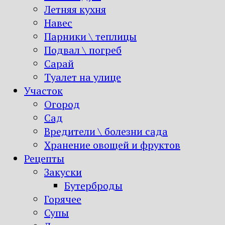
Летняя кухня
Навес
Парники \ теплицы
Подвал \ погреб
Сарай
Туалет на улице
Участок
Огород
Сад
Вредители \ болезни сада
Хранение овощей и фруктов
Рецепты
Закуски
Бутерброды
Горячее
Супы