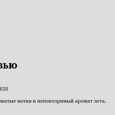
овью
2020
оватые нотки и неповторимый аромат лета.