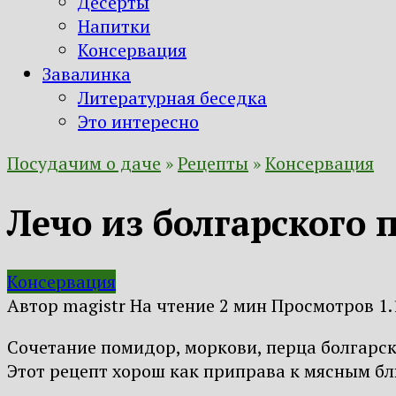
Десерты
Напитки
Консервация
Завалинка
Литературная беседка
Это интересно
Посудачим о даче
»
Рецепты
»
Консервация
Лечо из болгарского 
Консервация
Автор
magistr
На чтение
2 мин
Просмотров
1.
Сочетание помидор, моркови, перца болгарск
Этот рецепт хорош как приправа к мясным б