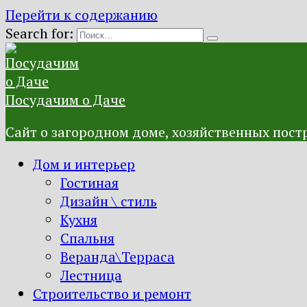
Перейти к содержанию
Search for:
Посудачим о Даче
Сайт о загородном доме, хозяйственных постр
Дом и интерьер
Гостиная
Дизайн \ стиль
Кухня
Спальня
Веранда\Терраса
Лестница
Строительство и ремонт