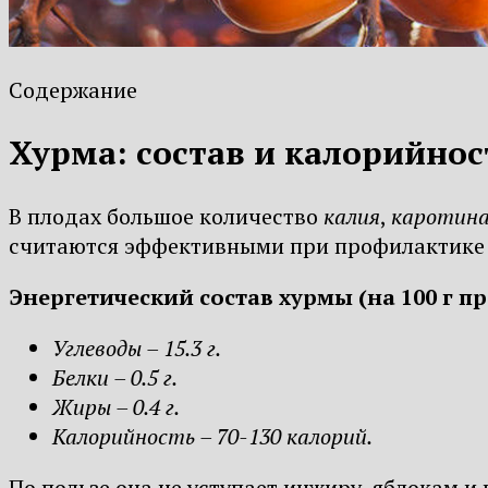
Содержание
Хурма: состав и калорийнос
В плодах большое количество
калия
,
каротин
считаются эффективными при профилактике 
Энергетический состав хурмы (на 100 г пр
Углеводы – 15.3 г.
Белки – 0.5 г.
Жиры – 0.4 г.
Калорийность – 70-130 калорий.
По пользе она не уступает инжиру, яблокам и