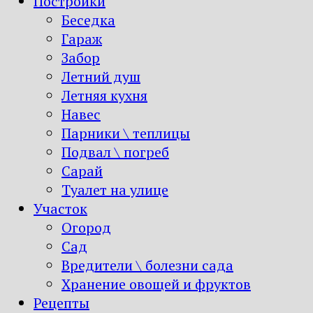
Постройки
Беседка
Гараж
Забор
Летний душ
Летняя кухня
Навес
Парники \ теплицы
Подвал \ погреб
Сарай
Туалет на улице
Участок
Огород
Сад
Вредители \ болезни сада
Хранение овощей и фруктов
Рецепты