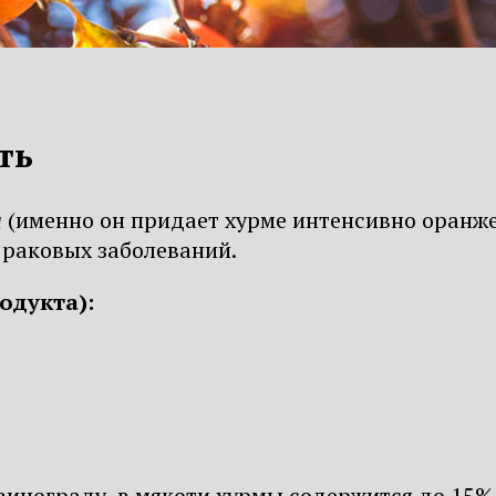
ть
а
(именно он придает хурме интенсивно оранже
раковых заболеваний.
одукта):
 винограду, в мякоти хурмы содержится до 15