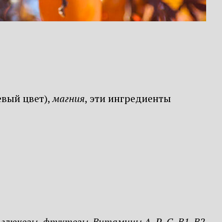
вый цвет),
магния
, эти ингредиенты
%
глюкозы, фруктозы
.
Витамины А, Р, С, В1, В2,