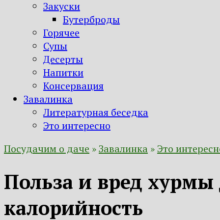
Закуски
Бутерброды
Горячее
Супы
Десерты
Напитки
Консервация
Завалинка
Литературная беседка
Это интересно
Посудачим о даче
»
Завалинка
»
Это интересн
Польза и вред хурмы 
калорийность