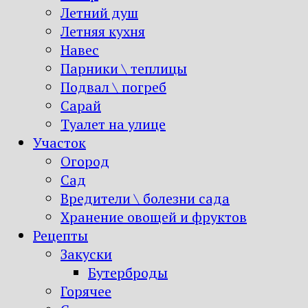
Летний душ
Летняя кухня
Навес
Парники \ теплицы
Подвал \ погреб
Сарай
Туалет на улице
Участок
Огород
Сад
Вредители \ болезни сада
Хранение овощей и фруктов
Рецепты
Закуски
Бутерброды
Горячее