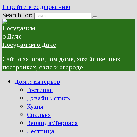
Перейти к содержанию
Search for:
Посудачим о Даче
Сайт о загородном доме, хозяйственных
постройках, саде и огороде
Дом и интерьер
Гостиная
Дизайн \ стиль
Кухня
Спальня
Веранда\Терраса
Лестница