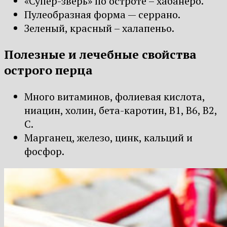
«Супер-зверь» по остроте – хабанеро.
Пулеобразная форма — серрано.
Зеленый, красный – халапеньо.
Полезные и лечебные свойства
острого перца
Много витаминов, фолиевая кислота,
ниацин, холин, бета-каротин, В1, В6, В2,
С.
Марганец, железо, цинк, кальций и
фосфор.