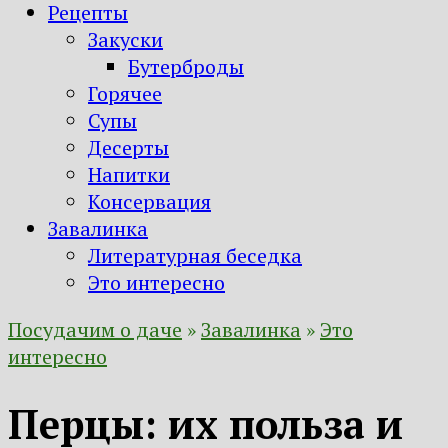
Рецепты
Закуски
Бутерброды
Горячее
Супы
Десерты
Напитки
Консервация
Завалинка
Литературная беседка
Это интересно
Посудачим о даче
»
Завалинка
»
Это
интересно
Перцы: их польза и