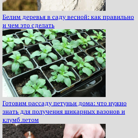
Белим деревья в саду весной: как правильно
и чем это сделать
Готовим рассаду петуньи дома: что нужно
знать для получения шикарных вазонов и
клумб летом