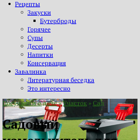
Рецепты
Закуски
Бутерброды
Горячее
Супы
Десерты
Напитки
Консервация
Завалинка
Литературная беседка
Это интересно
Посудачим о даче
»
Участок
»
Сад
Садовый