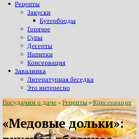
Рецепты
Закуски
Бутерброды
Горячее
Супы
Десерты
Напитки
Консервация
Завалинка
Литературная беседка
Это интересно
Посудачим о даче
»
Рецепты
»
Консервация
«Медовые дольки»: