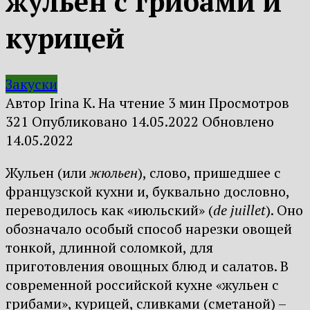
жульен с грибами и
курицей
Закуски
Автор
Irina K.
На чтение
3 мин
Просмотров
321
Опубликовано
14.05.2022
Обновлено
14.05.2022
Жульен (или
жюльен
), слово, пришедшее с
французской кухни и, буквально дословно,
переводилось как «июльский» (
de juillet
). Оно
обозначало особый способ нарезки овощей
тонкой, длинной соломкой, для
приготовления овощных блюд и салатов. В
современной российской кухне «жульен с
грибами», курицей, сливками (сметаной) –