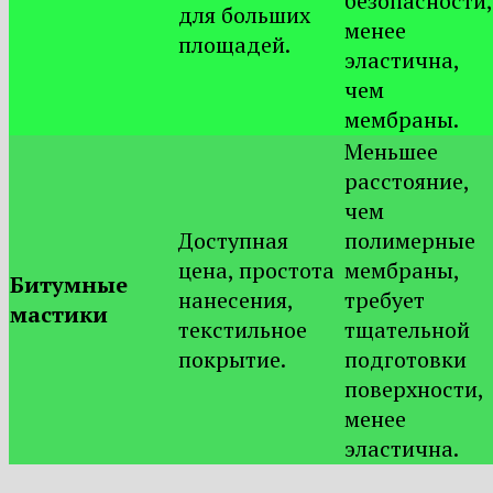
безопасности,
для больших
менее
площадей.
эластична,
чем
мембраны.
Меньшее
расстояние,
чем
Доступная
полимерные
цена, простота
мембраны,
Битумные
нанесения,
требует
мастики
текстильное
тщательной
покрытие.
подготовки
поверхности,
менее
эластична.