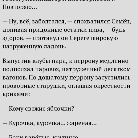
Повторяю…
— Ну, всё, заболтался, — спохватился Семён,
допивая придонные остатки пива, — будь
здоров, — протянул он Серёге широкую
натруженную ладонь.
Выпустив клубы пара, к перрону медленно
подползал паровоз, натруженный десятком
вагонов. По дощатому перрону засуетились
проворные старушки, оглашая окрестности
криками:
— Кому свежие яблочки?
— Курочка, курочка… жареная…
— Раки варёные, крупные…