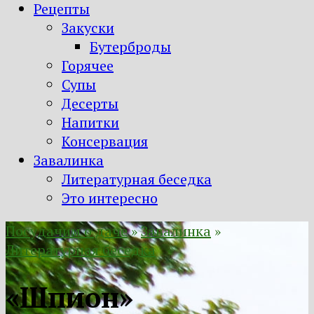
Рецепты
Закуски
Бутерброды
Горячее
Супы
Десерты
Напитки
Консервация
Завалинка
Литературная беседка
Это интересно
Посудачим о даче
»
Завалинка
»
Литературная беседка
«Шпион»