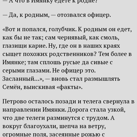
— А что в Имянку едете к родне?
— Да, к родным, — отозвался офицер.
«Вот и попался, голубчик. К родным он едет,
как бы не так; сам чернявый, как смоль,
глазищи карие. Ну, где он в наших краях
сыщет похожих родственников? Тем более в
Имянке; там сплошь русые да сивые с
серыми глазами. Не офицер это.
Засланный…», — вновь стал размышлять
Семён, выискивая «факты».
Петрово осталось позади и телега свернула в
направлении Имянки. Дорога стала узкой,
что две телеги разминутся с трудом. А
вокруг благоухали, шепча на ветру,
огромные поля, засеянные рожью с