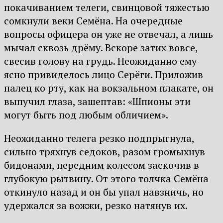
покачиванием телеги, свинцовой тяжестью
сомкнули веки Семёна. На очередные
вопросы офицера он уже не отвечал, а лишь
мычал сквозь дрёму. Вскоре затих вовсе,
свесив голову на грудь. Неожиданно ему
ясно привиделось лицо Серёги. Приложив
палец ко рту, как на вокзальном плакате, он
выпучил глаза, зашептав: «Шпионы эти
могут быть под любым обличием».
Неожиданно телега резко подпрыгнула,
сильно тряхнув седоков, разом громыхнув
бидонами, передним колесом заскочив в
глубокую рытвину. От этого толчка Семёна
откинуло назад и он бы упал навзничь, но
удержался за вожжи, резко натянув их.