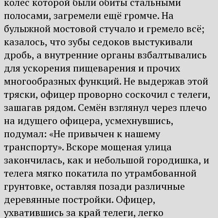
колёс которой были обиты стальными
полосами, загремели ещё громче. На
булыжной мостовой стучало и гремело всё;
казалось, что зубы седоков выстукивали
дробь, а внутренние органы взбалтывались
для ускорения пищеварения и прочих
многообразных функций. Не выдержав этой
тряски, офицер проворно соскочил с телеги,
зашагав рядом. Семён взглянул через плечо
на идущего офицера, усмехнувшись,
подумал: «Не привычен к нашему
транспорту». Вскоре мощеная улица
закончилась, как и небольшой городишка, и
телега мягко покатила по утрамбованной
грунтовке, оставляя позади различные
деревянные постройки. Офицер,
ухватившись за край телеги, легко