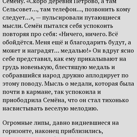
Семёну. «Скоро деревня Петрово, а там
Сельсовет…, там телефон…, позвонить кому
следует…», — пульсировали путающиеся
мысли. Семён пытался себя успокоить
повторяя про себя: «Ничего, ничего. Всё
обойдётся. Меня ещё и благодарить будут, а
может и наградят… медалью!» Он вдруг ясно
себе представил, как ему прикалывают на
грудь новенькую, блестящую медаль и
собравшийся народ дружно аплодирует по
этому поводу. Мысль о медали, которая была
почти в кармане, так успокоила и
приободрила Семёна, что он стал тихонько
насвистывать веселую мелодию.
Огромные липы, давно видневшиеся на
горизонте, наконец приблизились,