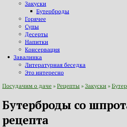
Закуски
Бутерброды
Горячее
Супы
Десерты
Напитки
Консервация
Завалинка
Литературная беседка
Это интересно
Посудачим о даче
»
Рецепты
»
Закуски
»
Буте
Бутерброды со шпрот
рецепта