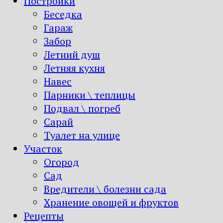
Постройки
Беседка
Гараж
Забор
Летний душ
Летняя кухня
Навес
Парники \ теплицы
Подвал \ погреб
Сарай
Туалет на улице
Участок
Огород
Сад
Вредители \ болезни сада
Хранение овощей и фруктов
Рецепты