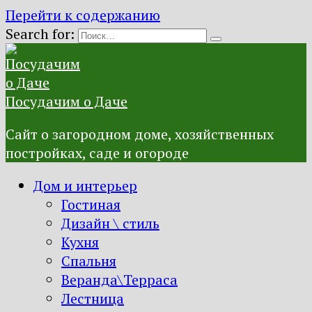
Перейти к содержанию
Search for:
Посудачим о Даче
Сайт о загородном доме, хозяйственных
постройках, саде и огороде
Дом и интерьер
Гостиная
Дизайн \ стиль
Кухня
Спальня
Веранда\Терраса
Лестница