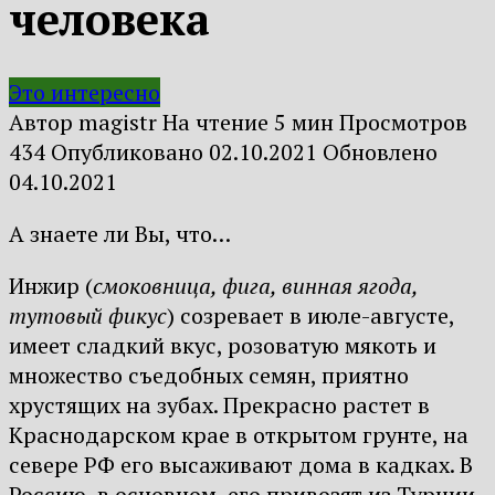
человека
Это интересно
Автор
magistr
На чтение
5 мин
Просмотров
434
Опубликовано
02.10.2021
Обновлено
04.10.2021
А
знаете
ли
Вы
,
что
…
Инжир (
смоковница, фига, винная ягода,
тутовый фикус
) созревает в июле-августе,
имеет сладкий вкус, розоватую мякоть и
множество съедобных семян, приятно
хрустящих на зубах. Прекрасно растет в
Краснодарском крае в открытом грунте, на
севере РФ его высаживают дома в кадках. В
Россию, в основном, его привозят из Турции