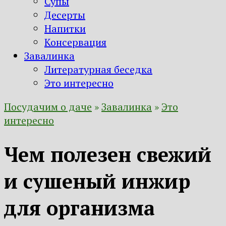
Супы
Десерты
Напитки
Консервация
Завалинка
Литературная беседка
Это интересно
Посудачим о даче
»
Завалинка
»
Это
интересно
Чем полезен свежий
и сушеный инжир
для организма