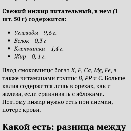
Свежий инжир питательный, в нем (1
шт. 50 г) содержится:
Углеводы – 9,6 г.
Белок – 0,3 г
Клетчатка – 1,4 г.
Жир – 0, 1 г.
Плод смоковницы богат
K
,
F
,
Ca
,
Mg
,
Fe
, а
также витаминами группы
B
,
PP
и
C
. Больше
калия содержится лишь в орехах, как и
железа, если сравнивать с яблоками.
Поэтому инжир нужно есть при анемии,
потере крови.
Какой есть: разница между