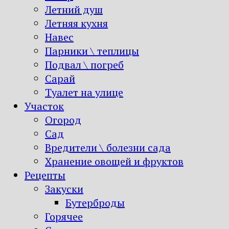
Летний душ
Летняя кухня
Навес
Парники \ теплицы
Подвал \ погреб
Сарай
Туалет на улице
Участок
Огород
Сад
Вредители \ болезни сада
Хранение овощей и фруктов
Рецепты
Закуски
Бутерброды
Горячее