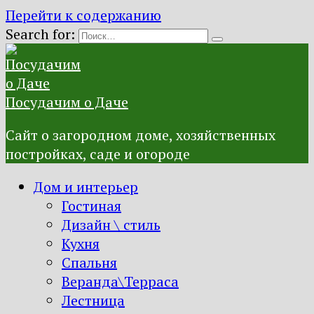
Перейти к содержанию
Search for:
Посудачим о Даче
Сайт о загородном доме, хозяйственных
постройках, саде и огороде
Дом и интерьер
Гостиная
Дизайн \ стиль
Кухня
Спальня
Веранда\Терраса
Лестница