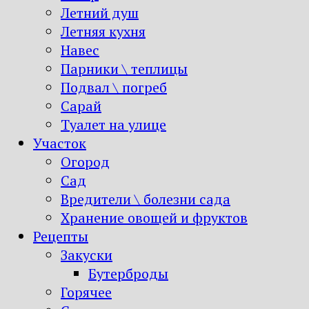
Летний душ
Летняя кухня
Навес
Парники \ теплицы
Подвал \ погреб
Сарай
Туалет на улице
Участок
Огород
Сад
Вредители \ болезни сада
Хранение овощей и фруктов
Рецепты
Закуски
Бутерброды
Горячее