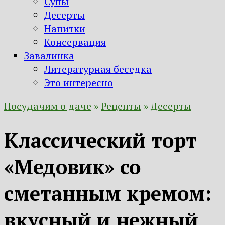
Супы
Десерты
Напитки
Консервация
Завалинка
Литературная беседка
Это интересно
Посудачим о даче
»
Рецепты
»
Десерты
Классический торт
«Медовик» со
сметанным кремом:
вкусный и нежный